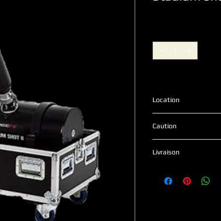
Quantité
*
Location
Caution
2265€
Livraison
0.50cts du kilometre 