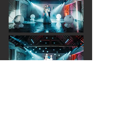
💡Pourquoi choisir Just'1Event?
•
Effet visuél unique : explosion + envolée
de cœurs a l'héllum
•
Personnalisation complete : couleurs,
confettis, pétales, LED, etc.
•
Installation et décienchement par notre