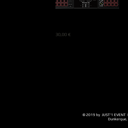
DDJ-400 Pionner
Prix
30,00 €
© 2019 by JUST'1 EVENT 
Dunkerque, M